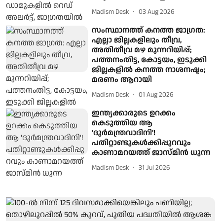
Madism Desk
03 Aug 2026
സംസ്ഥാനത്ത് കനത്ത ജാഗ്രത:
എല്ലാ ജില്ലകളിലും തീവ്ര,
അതിതീവ്ര മഴ മുന്നറിയിപ്പ്;
പത്തനംതിട്ട, കോട്ടയം, ഇടുക്കി
ജില്ലകളിൽ കനത്ത നാശനഷ്ടം;
മരണം ആറായി
Madism Desk
01 Aug 2026
ഇന്ത്യക്കാരുടെ ഉറക്കം
കെടുത്തിയ ആ
'ദുർമന്ത്രവാദിനി'!
പതിറ്റാണ്ടുകൾക്കിപ്പുറവും
കാണാമറയത്ത് ജാസ്‌മിൻ ധുന്ന
Madism Desk
31 Jul 2026