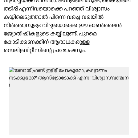
വളർച്ചയ്ക്ക് പിന്നിൽ. കവിളിലെ മറുക്, കൈയിലെ
തടിപ്പ് എന്നിവയൊക്കെ പറഞ്ഞ് വിശ്വാസം
കയ്യിലെടുത്താൽ പിന്നെ വരച്ച വരയിൽ
നിർത്താനുള്ള വിദ്യയൊക്കെ ഈ ഓൺലൈൻ
ജ്യോതിഷികളുടെ കയ്യിലുണ്ട്. പുറമെ
കോടിക്കണക്കിന് ആരാധകരുള്ള
സെലിബ്രിറ്റീസിന്റെ പ്രമോഷനും.