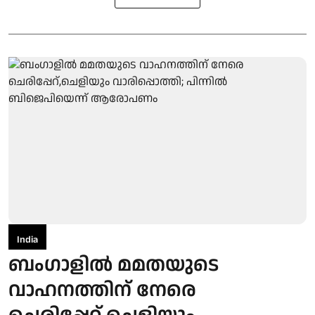
India
ബംഗാളിൽ മമതയുടെ
വാഹനത്തിന് നേരെ