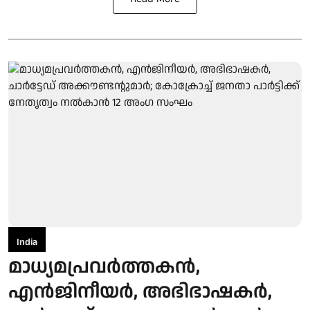
India
മാധ്യമപ്രവര്‍ത്തകന്‍,
എന്‍ജിനീയര്‍, അഭിഭാഷകര്‍,