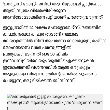
'ഇന്ത്യാസ് മോസ്റ്റ്- ലവ്ഡ് ആസ്ട്രോളജി പ്ലാറ്റ്ഫോം'
ആയി സ്വയം വിശേഷിപ്പിക്കുന്ന
ആസ്ട്രോടോക്കിനെ പറ്റിയാണ് പറഞ്ഞുവരുന്നത്.
ഇസ്റ്റഗ്രാമിൽ 24 ലക്ഷം ഫോളോവേഴ്സ്. രൺബീർ
കപൂർ, ശ്രദ്ധാ കപൂർ തുടങ്ങി നമ്മുടെ
മലയാളത്തിൽ നിന്ന് അപർണാ ബാലമുരളി, മംമ്താ
മോഹൻദാസ് വരെ പരസ്യങ്ങളിൽ
പ്രത്യക്ഷപ്പെടുന്നത് ഓരോ ഫിലിം
ഇൻഡസ്ട്രിയിലെയും യൂത്ത് ഐക്കണുകൾ.
ഇമോഷണലി വൾനറബിൾ ആയ ഒരു കൂട്ടം
ആളുകളെ വിശ്വാസത്തിന്റെ പേരിൽ ചൂഷണം
ചെയ്യുന്ന, ഒരു ടിപ്പിക്കൽ ബിസിനസ്സ്.