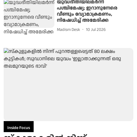
യുദ്ധഭീതിയിലമർന്ന്
പശ്ചിമേഷ്യ; ഇറാനുനേരെ
വീണ്ടും വ്യോമാക്രമണം,
നിഷേധിച്ച് അമേരിക്ക
Madism Desk
10 Jul 2026
Inside Focus