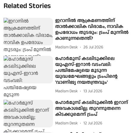
Related Stories
ഇറാനിൽ ആക്രമണത്തിന്
താൽക്കാലിക വിരാമം, നാവിക
ഉപരോധം തുടരും: ട്രംപ് മുന്നിൽ
കാണുന്നതെന്ത്?
Madism Desk
26 Jul 2026
ഹോർമുസ് കടലിടുക്കിലെ
യുഎസ്-ഇറാൻ വടംവലി:
പശ്ചിമേഷ്യയെ മൂടുന്ന
യുദ്ധമേഘങ്ങളും ട്രംപിന്റെ
'വാണിജ്യ നയതന്ത്രവും'
Madism Desk
13 Jul 2026
ഹോർമുസ് കടലിടുക്കിൽ ഇറാന്
അവകാശമില്ല; തുറന്നുതന്നെ
കിടക്കുമെന്ന് ട്രംപ്
Madism Desk
12 Jul 2026