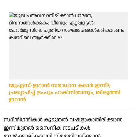
യുഎസ്-ഇറാന്‍ സമാധാന കരാര്‍ ഇന്ന്?;
പ്രഖ്യാപിച്ച് ട്രംപും പാകിസ്താനും, തിരുത്തി
ഇറാന്‍
സ്ഥിതിഗതികൾ കൂടുതൽ വഷളാകാതിരിക്കാൻ
ഇന്ന് മുതൽ സൈനിക നടപടികൾ
താൽക്കാലികമായി നിർത്തിവയ്ക്കാൻ