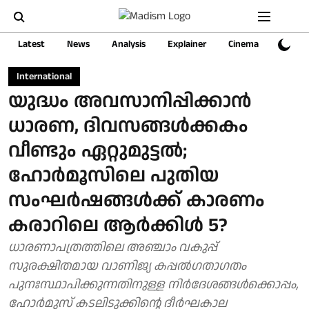
Latest
News
Analysis
Explainer
Cinema
Sports
International
യുദ്ധം അവസാനിപ്പിക്കാൻ
ധാരണ, ദിവസങ്ങൾക്കകം
വീണ്ടും ഏറ്റുമുട്ടൽ;
ഹോർമൂസിലെ പുതിയ
സംഘർഷങ്ങൾക്ക് കാരണം
കരാറിലെ ആർക്കിൾ 5?
ധാരണാപത്രത്തിലെ അഞ്ചാം വകുപ്പ്
സുരക്ഷിതമായ വാണിജ്യ കപ്പൽഗതാഗതം
പുനഃസ്ഥാപിക്കുന്നതിനുള്ള നിർദേശങ്ങൾക്കൊപ്പം,
ഹോർമുസ് കടലിടുക്കിന്റെ ദീർഘകാല