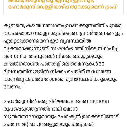
കരാർ; ഒപ്പുവച്ച് യു.എസും ഇറാനും,
ഹോർമൂസ് വെള്ളിയാഴ്ച തുറക്കുമെന്ന് ട്രംപ്
കൂടാതെ, കപ്പൽഗതാഗതം ഉറപ്പാക്കുന്നതിന് പുറമേ,
വ്യാപകമായ സമുദ്ര ശുചീകരണ പ്രവർത്തനങ്ങളും
ഏറ്റെടുക്കണമെന്ന് ഈ വ്യവസ്ഥയിൽ
വ്യക്തമാക്കുന്നുണ്ട്. സംഘർഷത്തിനിടെ സ്ഥാപിച്ച
സൈനിക തടസ്സങ്ങൾ നീക്കം ചെയ്യുകയും,
കപ്പൽഗതാഗത പാതകളിലെ മൈനുകൾ 30
ദിവസത്തിനുള്ളിൽ നീക്കം ചെയ്ത് സാധാരണ
വാണിജ്യ കപ്പൽഗതാഗതം പുനഃസ്ഥാപിക്കുകയും
വേണം.
ഹോർമൂസിൽ ഒരു ദീർഘകാല ഭരണവ്യവസ്ഥ
രൂപപ്പെടുത്തുന്നതിനായി ഒമാൻ
സുൽത്താനേറ്റുമായും പേർഷ്യൻ ഉൾക്കടലിനോട്
ചേർന്ന മറ്റ് രാജ്യങ്ങളുമായും ചർച്ചകൾ