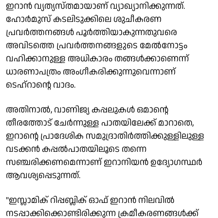
ഇറാൻ വ്യത്യസ്തമായാണ് വ്യാഖ്യാനിക്കുന്നത്.
ഹോർമുസ് കടലിടുക്കിലെ ശുചീകരണ
പ്രവർത്തനങ്ങൾ പൂർത്തിയാകുന്നതുവരെ
അവിടത്തെ പ്രവർത്തനങ്ങളുടെ മേൽനോട്ടം
വഹിക്കാനുള്ള അധികാരം തങ്ങൾക്കാണെന്ന്
ധാരണാപത്രം അംഗീകരിക്കുന്നുവെന്നാണ്
ടെഹ്റാന്റെ വാദം.
അതിനാൽ, വാണിജ്യ കപ്പലുകൾ ഒമാന്റെ
തീരത്തോട് ചേർന്നുള്ള പാതയിലേക്ക് മാറാതെ,
ഇറാന്റെ പ്രാദേശിക സമുദ്രാതിർത്തിക്കുള്ളിലുള്ള
വടക്കൻ കപ്പൽപാതയിലൂടെ തന്നെ
സഞ്ചരിക്കണമെന്നാണ് ഇറാനിയൻ ഉദ്യോഗസ്ഥർ
ആവശ്യപ്പെടുന്നത്.
"ഇസ്ലാമിക് റിപ്പബ്ലിക് ഓഫ് ഇറാൻ നിലവിൽ
നടപ്പാക്കിക്കൊണ്ടിരിക്കുന്ന ക്രമീകരണങ്ങൾക്ക്