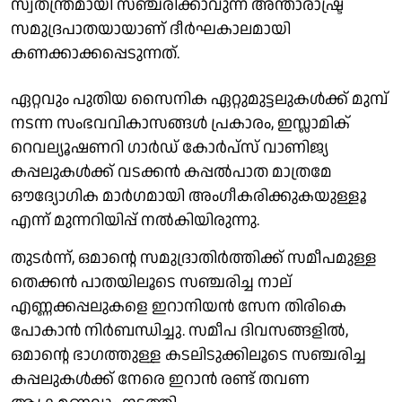
സ്വതന്ത്രമായി സഞ്ചരിക്കാവുന്ന അന്താരാഷ്ട്ര
സമുദ്രപാതയായാണ് ദീർഘകാലമായി
കണക്കാക്കപ്പെടുന്നത്.
ഏറ്റവും പുതിയ സൈനിക ഏറ്റുമുട്ടലുകൾക്ക് മുമ്പ്
നടന്ന സംഭവവികാസങ്ങൾ പ്രകാരം, ഇസ്ലാമിക്
റെവല്യൂഷണറി ഗാർഡ് കോർപ്സ് വാണിജ്യ
കപ്പലുകൾക്ക് വടക്കൻ കപ്പൽപാത മാത്രമേ
ഔദ്യോഗിക മാർഗമായി അംഗീകരിക്കുകയുള്ളൂ
എന്ന് മുന്നറിയിപ്പ് നൽകിയിരുന്നു.
തുടർന്ന്, ഒമാന്റെ സമുദ്രാതിർത്തിക്ക് സമീപമുള്ള
തെക്കൻ പാതയിലൂടെ സഞ്ചരിച്ച നാല്
എണ്ണക്കപ്പലുകളെ ഇറാനിയൻ സേന തിരികെ
പോകാൻ നിർബന്ധിച്ചു. സമീപ ദിവസങ്ങളിൽ,
ഒമാന്റെ ഭാഗത്തുള്ള കടലിടുക്കിലൂടെ സഞ്ചരിച്ച
കപ്പലുകൾക്ക് നേരെ ഇറാൻ രണ്ട് തവണ